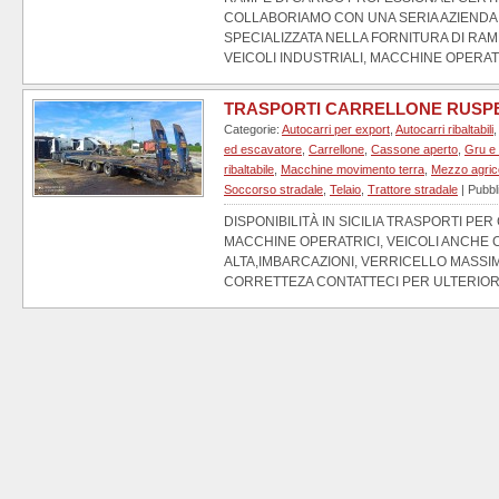
COLLABORIAMO CON UNA SERIA AZIENDA 
SPECIALIZZATA NELLA FORNITURA DI RAM
VEICOLI INDUSTRIALI, MACCHINE OPERATR
TRASPORTI CARRELLONE RUSPE
Categorie:
Autocarri per export
,
Autocarri ribaltabili
,
ed escavatore
,
Carrellone
,
Cassone aperto
,
Gru e
ribaltabile
,
Macchine movimento terra
,
Mezzo agric
Soccorso stradale
,
Telaio
,
Trattore stradale
| Pubbl
DISPONIBILITÀ IN SICILIA TRASPORTI PER
MACCHINE OPERATRICI, VEICOLI ANCHE 
ALTA,IMBARCAZIONI, VERRICELLO MASSIM
CORRETTEZA CONTATTECI PER ULTERIORI 