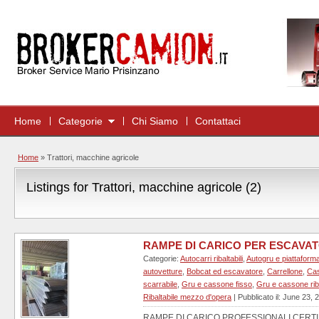
Home
Categorie
Chi Siamo
Contattaci
Home
»
Trattori, macchine agricole
Listings for Trattori, macchine agricole (2)
RAMPE DI CARICO PER ESCAVATO
Categorie:
Autocarri ribaltabili
,
Autogru e piattaform
autovetture
,
Bobcat ed escavatore
,
Carrellone
,
Cas
scarrabile
,
Gru e cassone fisso
,
Gru e cassone riba
Ribaltabile mezzo d'opera
| Pubblicato il: June 23, 
RAMPE DI CARICO PROFESSIONALI CERTI